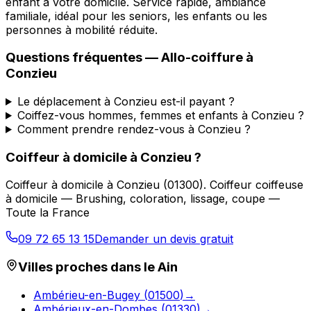
enfant à votre domicile. Service rapide, ambiance
familiale, idéal pour les seniors, les enfants ou les
personnes à mobilité réduite.
Questions fréquentes —
Allo-coiffure
à
Conzieu
Le déplacement à Conzieu est-il payant ?
Coiffez-vous hommes, femmes et enfants à Conzieu ?
Comment prendre rendez-vous à Conzieu ?
Coiffeur à domicile
à
Conzieu
?
Coiffeur à domicile
à
Conzieu
(
01300
).
Coiffeur coiffeuse
à domicile — Brushing, coloration, lissage, coupe —
Toute la France
09 72 65 13 15
Demander un devis gratuit
Villes proches dans le
Ain
Ambérieu-en-Bugey
(
01500
)
→
Ambérieux-en-Dombes
(
01330
)
→