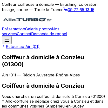
Coiffeur coiffeuse à domicile — Brushing, coloration,
lissage, coupe — Toute la France
09 72 65 13 15
Présentation
Galerie photos
Nos
services
Contact
Demande de rappel
Retour au
Ain
(
01
)
Coiffeur à domicile à Conzieu
(01300)
Ain
(
01
) — Région
Auvergne-Rhône-Alpes
Coiffeur à domicile
à
Conzieu
Vous cherchez un coiffeur à domicile à Conzieu (01300)
? Allo-coiffure se déplace chez vous à Conzieu et dans
les communes voisines (Ambérieu-en-Bugey,