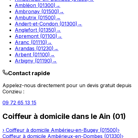
Ambléon
(
01300
)
→
Ambronay
(
01500
)
→
Ambutrix
(
01500
)
→
Andert-et-Condon
(
01300
)
→
Anglefort
(
01350
)
→
Apremont
(
01100
)
→
Aranc
(
01110
)
→
Arandas
(
01230
)
→
Arbent
(
01100
)
→
Arbigny
(
01190
)
→
Contact rapide
Appelez-nous directement pour un devis gratuit depuis
Conzieu
:
09 72 65 13 15
Coiffeur à domicile
dans le
Ain
(
01
)
›
Coiffeur à domicile
Ambérieu-en-Bugey
(
01500
)
›
Coiffeur à domicile
Ambérieux-en-Dombes
(
01330
)
›