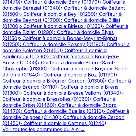
(
01470
)
›
Coiffeur à domicile
Bény
(
01370
)
›
Coiffeur à
domicile
Béréziat
(
01340
)
›
Coiffeur à domicile
Bettant
(
01500
)
›
Coiffeur à domicile
Bey
(
01290
)
›
Coiffeur à
domicile
Beynost
(
01700
)
›
Coiffeur à domicile
Billiat
(
01200
)
›
Coiffeur à domicile
Birieux
(
01330
)
›
Coiffeur à
domicile
Biziat
(
01290
)
›
Coiffeur à domicile
Blyes
(
01150
)
›
Coiffeur à domicile
Bohas-Meyriat-Rignat
(
01250
)
›
Coiffeur à domicile
Boissey
(
01190
)
›
Coiffeur à
domicile
Bolozon
(
01450
)
›
Coiffeur à domicile
Bouligneux
(
01330
)
›
Coiffeur à domicile
Bourg-en-
Bresse
(
01000
)
›
Coiffeur à domicile
Bourg-Saint-
Christophe
(
01800
)
›
Coiffeur à domicile
Boyeux-Saint-
Jérôme
(
01640
)
›
Coiffeur à domicile
Boz
(
01190
)
›
Coiffeur à domicile
Brégnier-Cordon
(
01300
)
›
Coiffeur à
domicile
Brénod
(
01110
)
›
Coiffeur à domicile
Brens
(
01300
)
›
Coiffeur à domicile
Bresse Vallons
(
01340
)
›
Coiffeur à domicile
Bressolles
(
01360
)
›
Coiffeur à
domicile
Brion
(
01460
)
›
Coiffeur à domicile
Briord
(
01470
)
›
Coiffeur à domicile
Buellas
(
01310
)
›
Coiffeur à
domicile
Ceignes
(
01430
)
›
Coiffeur à domicile
Cerdon
(
01450
)
›
Coiffeur à domicile
Certines
(
01240
)
Voir toutes les communes du
Ain
→