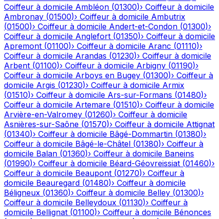
Coiffeur à domicile
Ambléon
(
01300
)
›
Coiffeur à domicile
Ambronay
(
01500
)
›
Coiffeur à domicile
Ambutrix
(
01500
)
›
Coiffeur à domicile
Andert-et-Condon
(
01300
)
›
Coiffeur à domicile
Anglefort
(
01350
)
›
Coiffeur à domicile
Apremont
(
01100
)
›
Coiffeur à domicile
Aranc
(
01110
)
›
Coiffeur à domicile
Arandas
(
01230
)
›
Coiffeur à domicile
Arbent
(
01100
)
›
Coiffeur à domicile
Arbigny
(
01190
)
›
Coiffeur à domicile
Arboys en Bugey
(
01300
)
›
Coiffeur à
domicile
Argis
(
01230
)
›
Coiffeur à domicile
Armix
(
01510
)
›
Coiffeur à domicile
Ars-sur-Formans
(
01480
)
›
Coiffeur à domicile
Artemare
(
01510
)
›
Coiffeur à domicile
Arvière-en-Valromey
(
01260
)
›
Coiffeur à domicile
Asnières-sur-Saône
(
01570
)
›
Coiffeur à domicile
Attignat
(
01340
)
›
Coiffeur à domicile
Bâgé-Dommartin
(
01380
)
›
Coiffeur à domicile
Bâgé-le-Châtel
(
01380
)
›
Coiffeur à
domicile
Balan
(
01360
)
›
Coiffeur à domicile
Baneins
(
01990
)
›
Coiffeur à domicile
Béard-Géovreissiat
(
01460
)
›
Coiffeur à domicile
Beaupont
(
01270
)
›
Coiffeur à
domicile
Beauregard
(
01480
)
›
Coiffeur à domicile
Béligneux
(
01360
)
›
Coiffeur à domicile
Belley
(
01300
)
›
Coiffeur à domicile
Belleydoux
(
01130
)
›
Coiffeur à
domicile
Bellignat
(
01100
)
›
Coiffeur à domicile
Bénonces