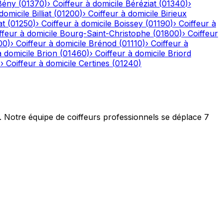
Bény
(
01370
)
›
Coiffeur à domicile
Béréziat
(
01340
)
›
domicile
Billiat
(
01200
)
›
Coiffeur à domicile
Birieux
at
(
01250
)
›
Coiffeur à domicile
Boissey
(
01190
)
›
Coiffeur à
ffeur à domicile
Bourg-Saint-Christophe
(
01800
)
›
Coiffeur
00
)
›
Coiffeur à domicile
Brénod
(
01110
)
›
Coiffeur à
à domicile
Brion
(
01460
)
›
Coiffeur à domicile
Briord
)
›
Coiffeur à domicile
Certines
(
01240
)
t. Notre équipe de coiffeurs professionnels se déplace 7