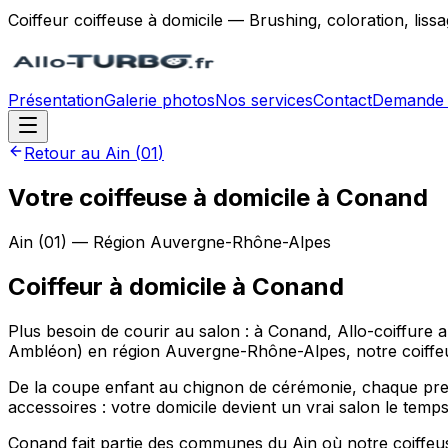
Coiffeur coiffeuse à domicile — Brushing, coloration, lis
Présentation
Galerie photos
Nos services
Contact
Demande 
Retour au
Ain
(
01
)
Votre coiffeuse à domicile à Conand
Ain
(
01
) — Région
Auvergne-Rhône-Alpes
Coiffeur à domicile
à
Conand
Plus besoin de courir au salon : à Conand, Allo-coiff
Ambléon) en région Auvergne-Rhône-Alpes, notre coiffeuse
De la coupe enfant au chignon de cérémonie, chaque pres
accessoires : votre domicile devient un vrai salon le tem
Conand fait partie des communes du Ain où notre coiffeuse