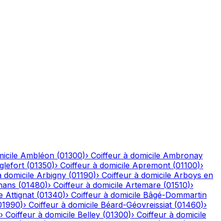
icile
Ambléon
(
01300
)
›
Coiffeur à domicile
Ambronay
glefort
(
01350
)
›
Coiffeur à domicile
Apremont
(
01100
)
›
à domicile
Arbigny
(
01190
)
›
Coiffeur à domicile
Arboys en
mans
(
01480
)
›
Coiffeur à domicile
Artemare
(
01510
)
›
e
Attignat
(
01340
)
›
Coiffeur à domicile
Bâgé-Dommartin
01990
)
›
Coiffeur à domicile
Béard-Géovreissiat
(
01460
)
›
›
Coiffeur à domicile
Belley
(
01300
)
›
Coiffeur à domicile