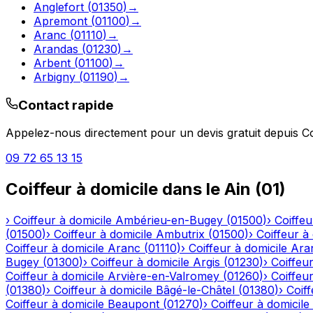
Anglefort
(
01350
)
→
Apremont
(
01100
)
→
Aranc
(
01110
)
→
Arandas
(
01230
)
→
Arbent
(
01100
)
→
Arbigny
(
01190
)
→
Contact rapide
Appelez-nous directement pour un devis gratuit depuis
C
09 72 65 13 15
Coiffeur à domicile
dans le
Ain
(
01
)
›
Coiffeur à domicile
Ambérieu-en-Bugey
(
01500
)
›
Coiffeu
(
01500
)
›
Coiffeur à domicile
Ambutrix
(
01500
)
›
Coiffeur à
Coiffeur à domicile
Aranc
(
01110
)
›
Coiffeur à domicile
Ara
Bugey
(
01300
)
›
Coiffeur à domicile
Argis
(
01230
)
›
Coiffeur
Coiffeur à domicile
Arvière-en-Valromey
(
01260
)
›
Coiffeur
(
01380
)
›
Coiffeur à domicile
Bâgé-le-Châtel
(
01380
)
›
Coiff
Coiffeur à domicile
Beaupont
(
01270
)
›
Coiffeur à domicile