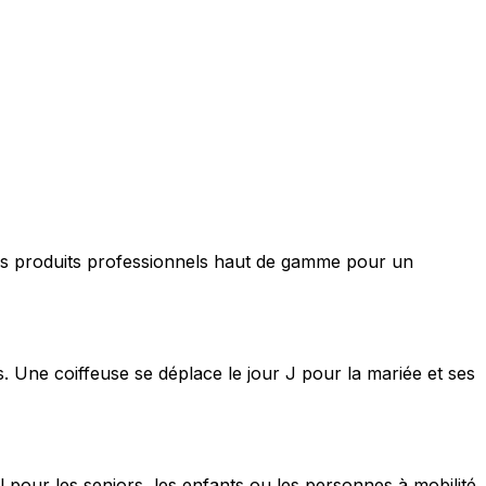
nt des produits professionnels haut de gamme pour un
s. Une coiffeuse se déplace le jour J pour la mariée et ses
 pour les seniors, les enfants ou les personnes à mobilité