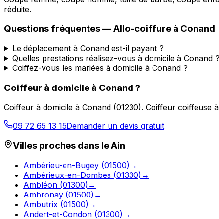
réduite.
Questions fréquentes —
Allo-coiffure
à
Conand
Le déplacement à Conand est-il payant ?
Quelles prestations réalisez-vous à domicile à Conand 
Coiffez-vous les mariées à domicile à Conand ?
Coiffeur à domicile
à
Conand
?
Coiffeur à domicile
à
Conand
(
01230
).
Coiffeur coiffeuse 
09 72 65 13 15
Demander un devis gratuit
Villes proches dans le
Ain
Ambérieu-en-Bugey
(
01500
)
→
Ambérieux-en-Dombes
(
01330
)
→
Ambléon
(
01300
)
→
Ambronay
(
01500
)
→
Ambutrix
(
01500
)
→
Andert-et-Condon
(
01300
)
→