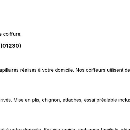
 coiffure.
 (01230)
capillaires réalisés à votre domicile. Nos coiffeurs utilise
ivés. Mise en plis, chignon, attaches, essai préalable inclu
 votre domicile. Service rapide, ambiance familiale, idéal