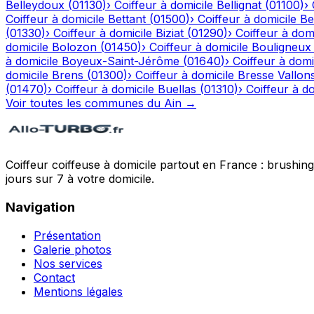
Belleydoux
(
01130
)
›
Coiffeur à domicile
Bellignat
(
01100
)
›
Coiffeur à domicile
Bettant
(
01500
)
›
Coiffeur à domicile
Be
(
01330
)
›
Coiffeur à domicile
Biziat
(
01290
)
›
Coiffeur à domi
domicile
Bolozon
(
01450
)
›
Coiffeur à domicile
Bouligneux
à domicile
Boyeux-Saint-Jérôme
(
01640
)
›
Coiffeur à domi
domicile
Brens
(
01300
)
›
Coiffeur à domicile
Bresse Vallon
(
01470
)
›
Coiffeur à domicile
Buellas
(
01310
)
›
Coiffeur à do
Voir toutes les communes du
Ain
→
Coiffeur coiffeuse à domicile partout en France : brushin
jours sur 7 à votre domicile.
Navigation
Présentation
Galerie photos
Nos services
Contact
Mentions légales