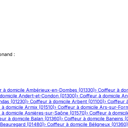
onand
:
r à domicile
Ambérieux-en-Dombes
(
01330
)
›
Coiffeur à dom
 domicile
Andert-et-Condon
(
01300
)
›
Coiffeur à domicile
An
ndas
(
01230
)
›
Coiffeur à domicile
Arbent
(
01100
)
›
Coiffeur 
 à domicile
Armix
(
01510
)
›
Coiffeur à domicile
Ars-sur-For
 à domicile
Asnières-sur-Saône
(
01570
)
›
Coiffeur à domicil
eur à domicile
Balan
(
01360
)
›
Coiffeur à domicile
Baneins
(
Beauregard
(
01480
)
›
Coiffeur à domicile
Béligneux
(
01360
)