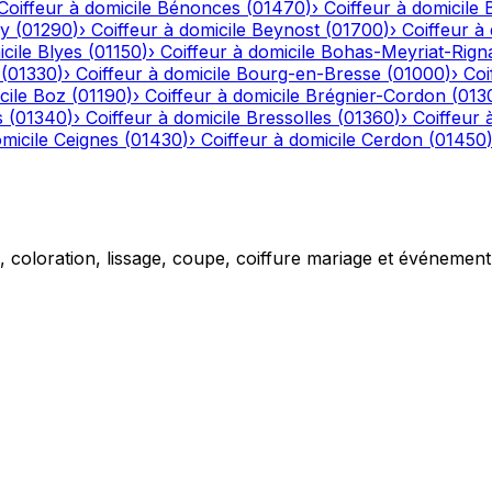
Coiffeur à domicile
Bénonces
(
01470
)
›
Coiffeur à domicile
y
(
01290
)
›
Coiffeur à domicile
Beynost
(
01700
)
›
Coiffeur à 
cile
Blyes
(
01150
)
›
Coiffeur à domicile
Bohas-Meyriat-Rign
(
01330
)
›
Coiffeur à domicile
Bourg-en-Bresse
(
01000
)
›
Coi
cile
Boz
(
01190
)
›
Coiffeur à domicile
Brégnier-Cordon
(
013
s
(
01340
)
›
Coiffeur à domicile
Bressolles
(
01360
)
›
Coiffeur 
micile
Ceignes
(
01430
)
›
Coiffeur à domicile
Cerdon
(
01450
g, coloration, lissage, coupe, coiffure mariage et événemen