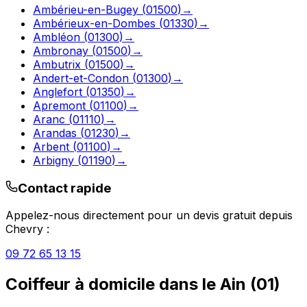
Ambérieu-en-Bugey
(
01500
)
→
Ambérieux-en-Dombes
(
01330
)
→
Ambléon
(
01300
)
→
Ambronay
(
01500
)
→
Ambutrix
(
01500
)
→
Andert-et-Condon
(
01300
)
→
Anglefort
(
01350
)
→
Apremont
(
01100
)
→
Aranc
(
01110
)
→
Arandas
(
01230
)
→
Arbent
(
01100
)
→
Arbigny
(
01190
)
→
Contact rapide
Appelez-nous directement pour un devis gratuit depuis
Chevry
:
09 72 65 13 15
Coiffeur à domicile
dans le
Ain
(
01
)