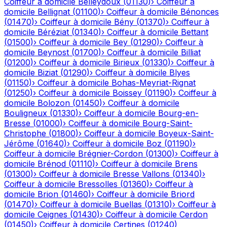
Coiffeur à domicile
Belleydoux
(
01130
)
›
Coiffeur à
domicile
Bellignat
(
01100
)
›
Coiffeur à domicile
Bénonces
(
01470
)
›
Coiffeur à domicile
Bény
(
01370
)
›
Coiffeur à
domicile
Béréziat
(
01340
)
›
Coiffeur à domicile
Bettant
(
01500
)
›
Coiffeur à domicile
Bey
(
01290
)
›
Coiffeur à
domicile
Beynost
(
01700
)
›
Coiffeur à domicile
Billiat
(
01200
)
›
Coiffeur à domicile
Birieux
(
01330
)
›
Coiffeur à
domicile
Biziat
(
01290
)
›
Coiffeur à domicile
Blyes
(
01150
)
›
Coiffeur à domicile
Bohas-Meyriat-Rignat
(
01250
)
›
Coiffeur à domicile
Boissey
(
01190
)
›
Coiffeur à
domicile
Bolozon
(
01450
)
›
Coiffeur à domicile
Bouligneux
(
01330
)
›
Coiffeur à domicile
Bourg-en-
Bresse
(
01000
)
›
Coiffeur à domicile
Bourg-Saint-
Christophe
(
01800
)
›
Coiffeur à domicile
Boyeux-Saint-
Jérôme
(
01640
)
›
Coiffeur à domicile
Boz
(
01190
)
›
Coiffeur à domicile
Brégnier-Cordon
(
01300
)
›
Coiffeur à
domicile
Brénod
(
01110
)
›
Coiffeur à domicile
Brens
(
01300
)
›
Coiffeur à domicile
Bresse Vallons
(
01340
)
›
Coiffeur à domicile
Bressolles
(
01360
)
›
Coiffeur à
domicile
Brion
(
01460
)
›
Coiffeur à domicile
Briord
(
01470
)
›
Coiffeur à domicile
Buellas
(
01310
)
›
Coiffeur à
domicile
Ceignes
(
01430
)
›
Coiffeur à domicile
Cerdon
(
01450
)
›
Coiffeur à domicile
Certines
(
01240
)