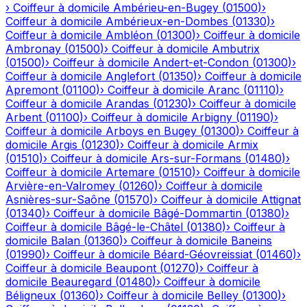
›
Coiffeur à domicile
Ambérieu-en-Bugey
(
01500
)
›
Coiffeur à domicile
Ambérieux-en-Dombes
(
01330
)
›
Coiffeur à domicile
Ambléon
(
01300
)
›
Coiffeur à domicile
Ambronay
(
01500
)
›
Coiffeur à domicile
Ambutrix
(
01500
)
›
Coiffeur à domicile
Andert-et-Condon
(
01300
)
›
Coiffeur à domicile
Anglefort
(
01350
)
›
Coiffeur à domicile
Apremont
(
01100
)
›
Coiffeur à domicile
Aranc
(
01110
)
›
Coiffeur à domicile
Arandas
(
01230
)
›
Coiffeur à domicile
Arbent
(
01100
)
›
Coiffeur à domicile
Arbigny
(
01190
)
›
Coiffeur à domicile
Arboys en Bugey
(
01300
)
›
Coiffeur à
domicile
Argis
(
01230
)
›
Coiffeur à domicile
Armix
(
01510
)
›
Coiffeur à domicile
Ars-sur-Formans
(
01480
)
›
Coiffeur à domicile
Artemare
(
01510
)
›
Coiffeur à domicile
Arvière-en-Valromey
(
01260
)
›
Coiffeur à domicile
Asnières-sur-Saône
(
01570
)
›
Coiffeur à domicile
Attignat
(
01340
)
›
Coiffeur à domicile
Bâgé-Dommartin
(
01380
)
›
Coiffeur à domicile
Bâgé-le-Châtel
(
01380
)
›
Coiffeur à
domicile
Balan
(
01360
)
›
Coiffeur à domicile
Baneins
(
01990
)
›
Coiffeur à domicile
Béard-Géovreissiat
(
01460
)
›
Coiffeur à domicile
Beaupont
(
01270
)
›
Coiffeur à
domicile
Beauregard
(
01480
)
›
Coiffeur à domicile
Béligneux
(
01360
)
›
Coiffeur à domicile
Belley
(
01300
)
›