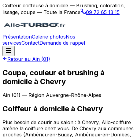
Coiffeur coiffeuse à domicile — Brushing, coloration,
lissage, coupe — Toute la France
09 72 65 13 15
Présentation
Galerie photos
Nos
services
Contact
Demande de rappel
Retour au
Ain
(
01
)
Coupe, couleur et brushing à
domicile à Chevry
Ain
(
01
) — Région
Auvergne-Rhône-Alpes
Coiffeur à domicile
à
Chevry
Plus besoin de courir au salon : à Chevry, Allo-coiffure
amène la coiffure chez vous. De Chevry aux communes
proches (Ambérieu-en-Bugey, Ambérieux-en-Dombes,