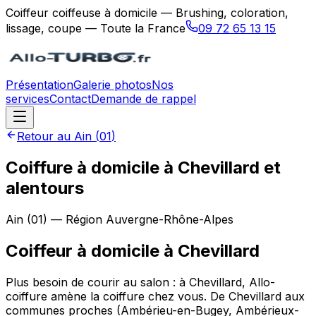
Coiffeur coiffeuse à domicile — Brushing, coloration,
lissage, coupe — Toute la France
09 72 65 13 15
Présentation
Galerie photos
Nos
services
Contact
Demande de rappel
Retour au
Ain
(
01
)
Coiffure à domicile à Chevillard et
alentours
Ain
(
01
) — Région
Auvergne-Rhône-Alpes
Coiffeur à domicile
à
Chevillard
Plus besoin de courir au salon : à Chevillard, Allo-
coiffure amène la coiffure chez vous. De Chevillard aux
communes proches (Ambérieu-en-Bugey, Ambérieux-