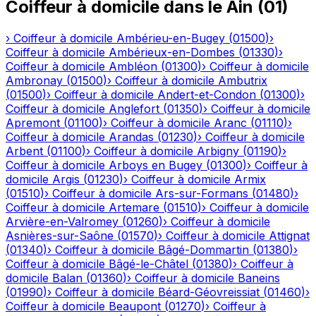
Coiffeur à domicile
dans le
Ain
(
01
)
›
Coiffeur à domicile
Ambérieu-en-Bugey
(
01500
)
›
Coiffeur à domicile
Ambérieux-en-Dombes
(
01330
)
›
Coiffeur à domicile
Ambléon
(
01300
)
›
Coiffeur à domicile
Ambronay
(
01500
)
›
Coiffeur à domicile
Ambutrix
(
01500
)
›
Coiffeur à domicile
Andert-et-Condon
(
01300
)
›
Coiffeur à domicile
Anglefort
(
01350
)
›
Coiffeur à domicile
Apremont
(
01100
)
›
Coiffeur à domicile
Aranc
(
01110
)
›
Coiffeur à domicile
Arandas
(
01230
)
›
Coiffeur à domicile
Arbent
(
01100
)
›
Coiffeur à domicile
Arbigny
(
01190
)
›
Coiffeur à domicile
Arboys en Bugey
(
01300
)
›
Coiffeur à
domicile
Argis
(
01230
)
›
Coiffeur à domicile
Armix
(
01510
)
›
Coiffeur à domicile
Ars-sur-Formans
(
01480
)
›
Coiffeur à domicile
Artemare
(
01510
)
›
Coiffeur à domicile
Arvière-en-Valromey
(
01260
)
›
Coiffeur à domicile
Asnières-sur-Saône
(
01570
)
›
Coiffeur à domicile
Attignat
(
01340
)
›
Coiffeur à domicile
Bâgé-Dommartin
(
01380
)
›
Coiffeur à domicile
Bâgé-le-Châtel
(
01380
)
›
Coiffeur à
domicile
Balan
(
01360
)
›
Coiffeur à domicile
Baneins
(
01990
)
›
Coiffeur à domicile
Béard-Géovreissiat
(
01460
)
›
Coiffeur à domicile
Beaupont
(
01270
)
›
Coiffeur à