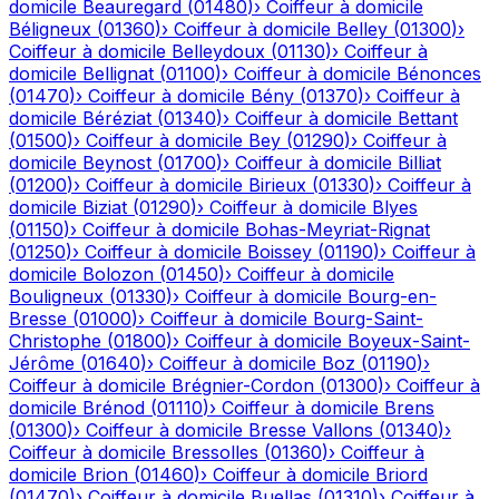
domicile
Beauregard
(
01480
)
›
Coiffeur à domicile
Béligneux
(
01360
)
›
Coiffeur à domicile
Belley
(
01300
)
›
Coiffeur à domicile
Belleydoux
(
01130
)
›
Coiffeur à
domicile
Bellignat
(
01100
)
›
Coiffeur à domicile
Bénonces
(
01470
)
›
Coiffeur à domicile
Bény
(
01370
)
›
Coiffeur à
domicile
Béréziat
(
01340
)
›
Coiffeur à domicile
Bettant
(
01500
)
›
Coiffeur à domicile
Bey
(
01290
)
›
Coiffeur à
domicile
Beynost
(
01700
)
›
Coiffeur à domicile
Billiat
(
01200
)
›
Coiffeur à domicile
Birieux
(
01330
)
›
Coiffeur à
domicile
Biziat
(
01290
)
›
Coiffeur à domicile
Blyes
(
01150
)
›
Coiffeur à domicile
Bohas-Meyriat-Rignat
(
01250
)
›
Coiffeur à domicile
Boissey
(
01190
)
›
Coiffeur à
domicile
Bolozon
(
01450
)
›
Coiffeur à domicile
Bouligneux
(
01330
)
›
Coiffeur à domicile
Bourg-en-
Bresse
(
01000
)
›
Coiffeur à domicile
Bourg-Saint-
Christophe
(
01800
)
›
Coiffeur à domicile
Boyeux-Saint-
Jérôme
(
01640
)
›
Coiffeur à domicile
Boz
(
01190
)
›
Coiffeur à domicile
Brégnier-Cordon
(
01300
)
›
Coiffeur à
domicile
Brénod
(
01110
)
›
Coiffeur à domicile
Brens
(
01300
)
›
Coiffeur à domicile
Bresse Vallons
(
01340
)
›
Coiffeur à domicile
Bressolles
(
01360
)
›
Coiffeur à
domicile
Brion
(
01460
)
›
Coiffeur à domicile
Briord
(
01470
)
›
Coiffeur à domicile
Buellas
(
01310
)
›
Coiffeur à