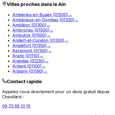
Villes proches dans le
Ain
Ambérieu-en-Bugey
(
01500
)
→
Ambérieux-en-Dombes
(
01330
)
→
Ambléon
(
01300
)
→
Ambronay
(
01500
)
→
Ambutrix
(
01500
)
→
Andert-et-Condon
(
01300
)
→
Anglefort
(
01350
)
→
Apremont
(
01100
)
→
Aranc
(
01110
)
→
Arandas
(
01230
)
→
Arbent
(
01100
)
→
Arbigny
(
01190
)
→
Contact rapide
Appelez-nous directement pour un devis gratuit depuis
Chevillard
:
09 72 65 13 15