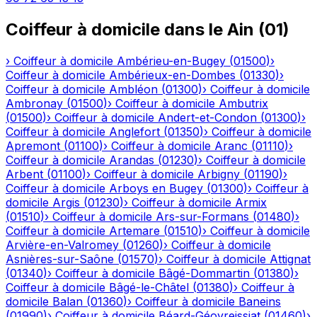
Coiffeur à domicile
dans le
Ain
(
01
)
›
Coiffeur à domicile
Ambérieu-en-Bugey
(
01500
)
›
Coiffeur à domicile
Ambérieux-en-Dombes
(
01330
)
›
Coiffeur à domicile
Ambléon
(
01300
)
›
Coiffeur à domicile
Ambronay
(
01500
)
›
Coiffeur à domicile
Ambutrix
(
01500
)
›
Coiffeur à domicile
Andert-et-Condon
(
01300
)
›
Coiffeur à domicile
Anglefort
(
01350
)
›
Coiffeur à domicile
Apremont
(
01100
)
›
Coiffeur à domicile
Aranc
(
01110
)
›
Coiffeur à domicile
Arandas
(
01230
)
›
Coiffeur à domicile
Arbent
(
01100
)
›
Coiffeur à domicile
Arbigny
(
01190
)
›
Coiffeur à domicile
Arboys en Bugey
(
01300
)
›
Coiffeur à
domicile
Argis
(
01230
)
›
Coiffeur à domicile
Armix
(
01510
)
›
Coiffeur à domicile
Ars-sur-Formans
(
01480
)
›
Coiffeur à domicile
Artemare
(
01510
)
›
Coiffeur à domicile
Arvière-en-Valromey
(
01260
)
›
Coiffeur à domicile
Asnières-sur-Saône
(
01570
)
›
Coiffeur à domicile
Attignat
(
01340
)
›
Coiffeur à domicile
Bâgé-Dommartin
(
01380
)
›
Coiffeur à domicile
Bâgé-le-Châtel
(
01380
)
›
Coiffeur à
domicile
Balan
(
01360
)
›
Coiffeur à domicile
Baneins
(
01990
)
›
Coiffeur à domicile
Béard-Géovreissiat
(
01460
)
›