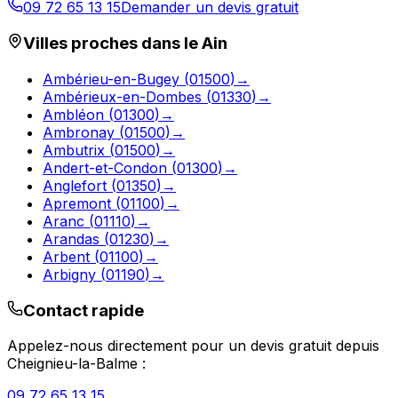
09 72 65 13 15
Demander un devis gratuit
Villes proches dans le
Ain
Ambérieu-en-Bugey
(
01500
)
→
Ambérieux-en-Dombes
(
01330
)
→
Ambléon
(
01300
)
→
Ambronay
(
01500
)
→
Ambutrix
(
01500
)
→
Andert-et-Condon
(
01300
)
→
Anglefort
(
01350
)
→
Apremont
(
01100
)
→
Aranc
(
01110
)
→
Arandas
(
01230
)
→
Arbent
(
01100
)
→
Arbigny
(
01190
)
→
Contact rapide
Appelez-nous directement pour un devis gratuit depuis
Cheignieu-la-Balme
:
09 72 65 13 15