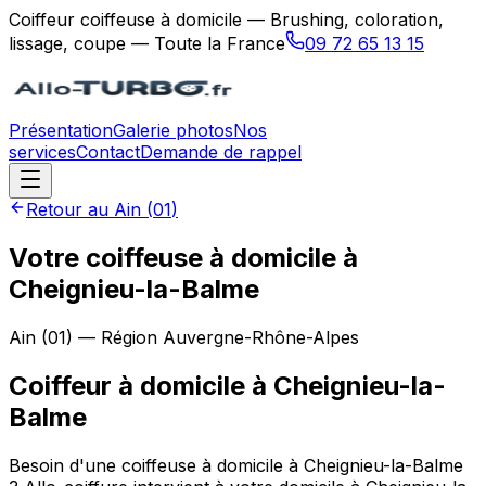
Coiffeur coiffeuse à domicile — Brushing, coloration,
lissage, coupe — Toute la France
09 72 65 13 15
Présentation
Galerie photos
Nos
services
Contact
Demande de rappel
Retour au
Ain
(
01
)
Votre coiffeuse à domicile à
Cheignieu-la-Balme
Ain
(
01
) — Région
Auvergne-Rhône-Alpes
Coiffeur à domicile
à
Cheignieu-la-
Balme
Besoin d'une coiffeuse à domicile à Cheignieu-la-Balme