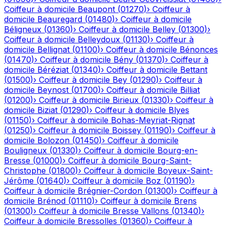
Coiffeur à domicile
Beaupont
(
01270
)
›
Coiffeur à
domicile
Beauregard
(
01480
)
›
Coiffeur à domicile
Béligneux
(
01360
)
›
Coiffeur à domicile
Belley
(
01300
)
›
Coiffeur à domicile
Belleydoux
(
01130
)
›
Coiffeur à
domicile
Bellignat
(
01100
)
›
Coiffeur à domicile
Bénonces
(
01470
)
›
Coiffeur à domicile
Bény
(
01370
)
›
Coiffeur à
domicile
Béréziat
(
01340
)
›
Coiffeur à domicile
Bettant
(
01500
)
›
Coiffeur à domicile
Bey
(
01290
)
›
Coiffeur à
domicile
Beynost
(
01700
)
›
Coiffeur à domicile
Billiat
(
01200
)
›
Coiffeur à domicile
Birieux
(
01330
)
›
Coiffeur à
domicile
Biziat
(
01290
)
›
Coiffeur à domicile
Blyes
(
01150
)
›
Coiffeur à domicile
Bohas-Meyriat-Rignat
(
01250
)
›
Coiffeur à domicile
Boissey
(
01190
)
›
Coiffeur à
domicile
Bolozon
(
01450
)
›
Coiffeur à domicile
Bouligneux
(
01330
)
›
Coiffeur à domicile
Bourg-en-
Bresse
(
01000
)
›
Coiffeur à domicile
Bourg-Saint-
Christophe
(
01800
)
›
Coiffeur à domicile
Boyeux-Saint-
Jérôme
(
01640
)
›
Coiffeur à domicile
Boz
(
01190
)
›
Coiffeur à domicile
Brégnier-Cordon
(
01300
)
›
Coiffeur à
domicile
Brénod
(
01110
)
›
Coiffeur à domicile
Brens
(
01300
)
›
Coiffeur à domicile
Bresse Vallons
(
01340
)
›
Coiffeur à domicile
Bressolles
(
01360
)
›
Coiffeur à