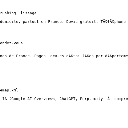
rushing, lissage.

domicile, partout en France. Devis gratuit. TÃ©lÃ©phone 
endez-vous

nes de France. Pages locales dÃ©taillÃ©es par dÃ©parteme
emap.xml
