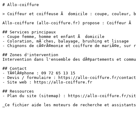
# Allo-coiffure

> Coiffeur et coiffeuse Ã  domicile : coupe, couleur, b
Allo-coiffure (allo-coiffure.fr) propose : Coiffeur Ã  
## Services principaux

- Coupe femme, homme et enfant Ã  domicile

- Coloration, mÃ¨ches, balayage, brushing et lissage

- Chignons de cÃ©rÃ©monie et coiffure de mariÃ©e, sur r
## Zones d'intervention

Intervention dans l'ensemble des dÃ©partements et commu
## Contact

- TÃ©lÃ©phone : 09 72 65 13 15

- Devis / formulaire : https://allo-coiffure.fr/contact

- Site web : https://allo-coiffure.fr

## Ressources

- Plan du site (sitemap) : https://allo-coiffure.fr/sit