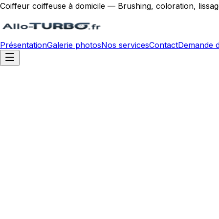
Coiffeur coiffeuse à domicile — Brushing, coloration, liss
Présentation
Galerie photos
Nos services
Contact
Demande d