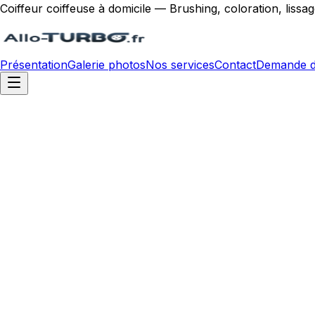
Coiffeur coiffeuse à domicile — Brushing, coloration, liss
Présentation
Galerie photos
Nos services
Contact
Demande d